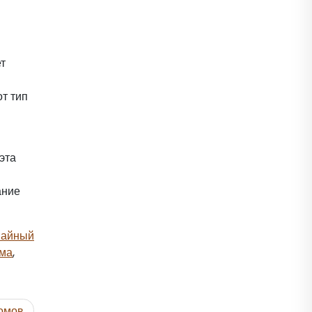
т
т тип
эта
ание
вайный
ома
,
домов