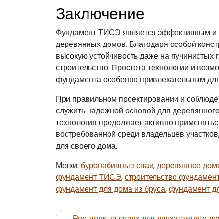
Заключение
Фундамент ТИСЭ является эффективным и 
деревянных домов. Благодаря особой конст
высокую устойчивость даже на пучинистых г
строительство. Простота технологии и возм
фундамента особенно привлекательным для
При правильном проектировании и соблюде
служить надежной основой для деревянного
технология продолжает активно применятьс
востребованной среди владельцев участков
для своего дома.
Метки:
буронабивные сваи
,
деревянное дом
фундамент ТИСЭ
,
строительство фундамен
фундамент для дома из бруса
,
фундамент д
Навигация
Ростверк на сваях для двухэтажного до