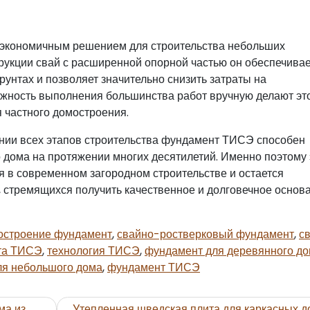
экономичным решением для строительства небольших
рукции свай с расширенной опорной частью он обеспечивае
рунтах и позволяет значительно снизить затраты на
ожность выполнения большинства работ вручную делают это
 частного домостроения.
нии всех этапов строительства фундамент ТИСЭ способен
 дома на протяжении многих десятилетий. Именно поэтому 
я в современном загородном строительстве и остается
, стремящихся получить качественное и долговечное основ
остроение фундамент
,
свайно-ростверковый фундамент
,
с
та ТИСЭ
,
технология ТИСЭ
,
фундамент для деревянного д
ля небольшого дома
,
фундамент ТИСЭ
ма из
Утепленная шведская плита для каркасных 