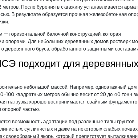
о 2 метров. После бурения в скважину устанавливается арма
есью. В результате образуется прочная железобетонная опо
зки.
 — горизонтальной балочной конструкцией, которая
еми опорами. Для небольших деревянных домов ростверк м
го деревянного бруса, обработанного защитными составами
ИСЭ подходит для деревянны
сительно небольшой массой. Например, одноэтажный дом 
–100 квадратных метров обычно весит от 20 до 40 тонн в
акая нагрузка хорошо воспринимается свайным фундаменто
 опорной частью.
тся возможность адаптации под различные типы грунтов.
инистых, суглинистых и даже на некоторых слабых почвах
как своеобразный якорь, который препятствует выталкиван