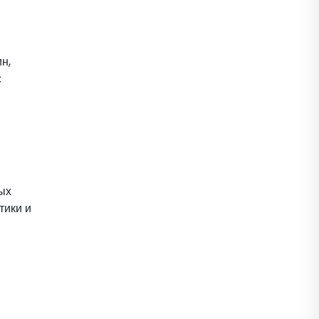
н,
с
ых
тики и