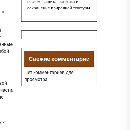
воском: защита, эстетика и
сохранение природной текстуры
 в
й
т
ленные
обой
Свежие комментарии
Нет комментариев для
просмотра.
вой
части.
ую
жет