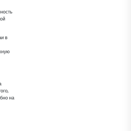
ность
ной
аи в
жную
а
ого,
обно на