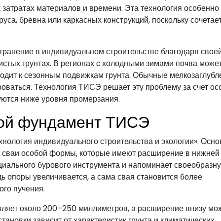
затратах материалов и времени. Эта технология особенно
уса, бревна или каркасных конструкций, поскольку сочетает
ранение в индивидуальном строительстве благодаря свое
истых грунтах. В регионах с холодными зимами почва може
риводит к сезонным подвижкам грунта. Обычные мелкозаглуб
оваться. Технология ТИСЭ решает эту проблему за счет ос
уются ниже уровня промерзания.
бой фундамент ТИСЭ
ология индивидуального строительства и экологии». Осно
 сваи особой формы, которые имеют расширение в нижней 
циального бурового инструмента и напоминает своеобразн
дь опоры увеличивается, а сама свая становится более
го пучения.
вляет около 200–250 миллиметров, а расширение внизу мо
тановки зависит от характеристик грунта и климатических