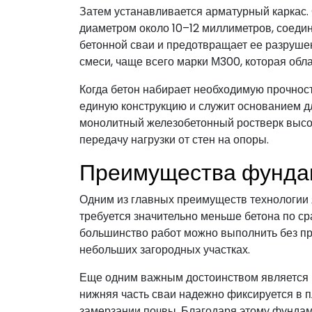
Затем устанавливается арматурный каркас.
диаметром около 10–12 миллиметров, соед
бетонной сваи и предотвращает ее разрушен
смеси, чаще всего марки М300, которая обл
Когда бетон набирает необходимую прочност
единую конструкцию и служит основанием дл
монолитный железобетонный ростверк высо
передачу нагрузки от стен на опоры.
Преимущества фунда
Одним из главных преимуществ технологии 
требуется значительно меньше бетона по с
большинство работ можно выполнить без пр
небольших загородных участках.
Еще одним важным достоинством является 
нижняя часть сваи надежно фиксируется в п
замерзании почвы. Благодаря этому фундам