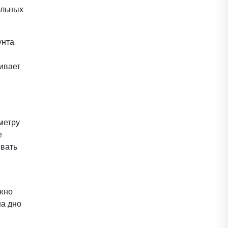
ельных
нта.
ивает
метру
е
ивать
ожно
на дно