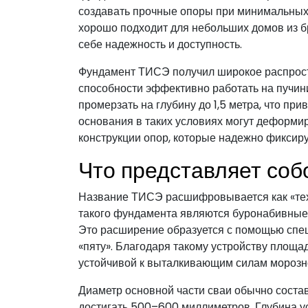
создавать прочные опоры при минимальных 
хорошо подходит для небольших домов из бр
себе надежность и доступность.
Фундамент ТИСЭ получил широкое распрост
способности эффективно работать на пучин
промерзать на глубину до 1,5 метра, что п
основания в таких условиях могут деформир
конструкции опор, которые надежно фиксир
Что представляет со
Название ТИСЭ расшифровывается как «техн
такого фундамента являются буронабивные
Это расширение образуется с помощью спе
«пяту». Благодаря такому устройству площа
устойчивой к выталкивающим силам морозно
Диаметр основной части сваи обычно соста
достигать 500–600 миллиметров. Глубина ус