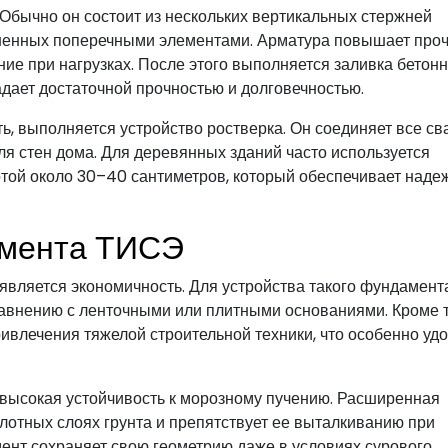
 Обычно он состоит из нескольких вертикальных стержней
иненных поперечными элементами. Арматура повышает проч
ие при нагрузках. После этого выполняется заливка бетон
адает достаточной прочностью и долговечностью.
ь, выполняется устройство ростверка. Он соединяет все св
я стен дома. Для деревянных зданий часто используется
той около 30–40 сантиметров, который обеспечивает наде
мента ТИСЭ
является экономичность. Для устройства такого фундамент
равнению с ленточными или плитными основаниями. Кроме т
ивлечения тяжелой строительной техники, что особенно уд
высокая устойчивость к морозному пучению. Расширенная
лотных слоях грунта и препятствует ее выталкиванию при
ент сохраняет свою геометрию даже в условиях сурового