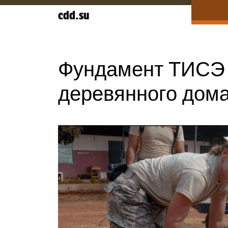
Перейти
cdd.su
к
содержанию
Фундамент ТИСЭ 
деревянного дом