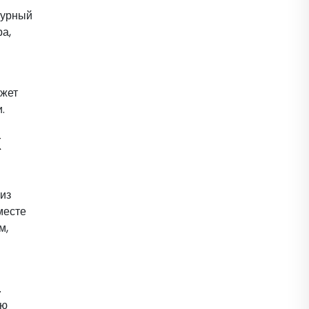
турный
ра,
ожет
.
х
из
месте
м,
.
ию