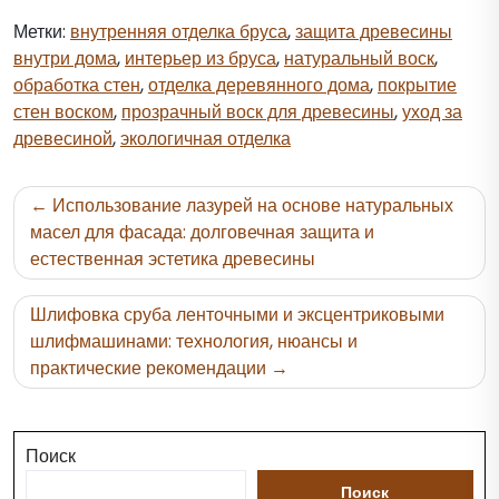
Метки:
внутренняя отделка бруса
,
защита древесины
внутри дома
,
интерьер из бруса
,
натуральный воск
,
обработка стен
,
отделка деревянного дома
,
покрытие
стен воском
,
прозрачный воск для древесины
,
уход за
древесиной
,
экологичная отделка
Навигация
Использование лазурей на основе натуральных
по
масел для фасада: долговечная защита и
естественная эстетика древесины
записям
Шлифовка сруба ленточными и эксцентриковыми
шлифмашинами: технология, нюансы и
практические рекомендации
Поиск
Поиск