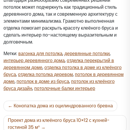
Благодаря разнообразию современных решений
потолок может подчеркнуть как традиционный стиль
деревянного дома, так и современную архитектуру с
элементами минимализма. Грамотно выполненная
отделка помогает раскрыть красоту клеёного бруса и
сделать интерьер по-настоящему выразительным и
долговечным.
Метки:
вагонка для потолка
,
деревянные потолки
,
интерьер деревянного дома
,
отделка перекрытий в
деревянном доме
,
отделка потолка в доме из клеёного
бруса
,
отделка потолка деревом
,
потолок в деревянном
доме
,
потолок в доме из бруса
,
потолок из клеёного
бруса дизайн
,
потолочные балки интерьер
Навигация
Конопатка дома из оцилиндрованного бревна
по
записям
Проект дома из клеёного бруса 10×12 с кухней-
гостиной 35 м²