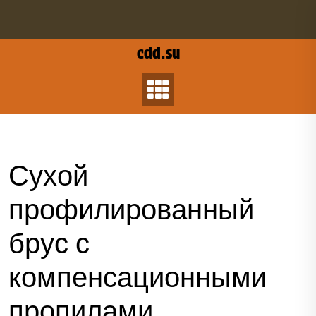
Перейти
к
содержанию
cdd.su
Сухой
профилированный
брус с
компенсационными
пропилами