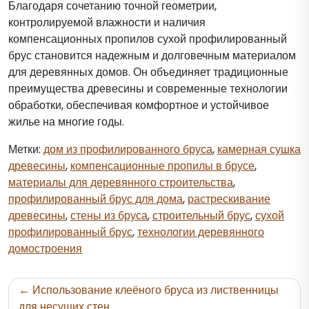
Благодаря сочетанию точной геометрии,
контролируемой влажности и наличия
компенсационных пропилов сухой профилированный
брус становится надежным и долговечным материалом
для деревянных домов. Он объединяет традиционные
преимущества древесины и современные технологии
обработки, обеспечивая комфортное и устойчивое
жилье на многие годы.
Метки:
дом из профилированного бруса
,
камерная сушка
древесины
,
компенсационные пропилы в брусе
,
материалы для деревянного строительства
,
профилированный брус для дома
,
растрескивание
древесины
,
стены из бруса
,
строительный брус
,
сухой
профилированный брус
,
технологии деревянного
домостроения
Навигация
Использование клеёного бруса из лиственницы
по
для несущих стен