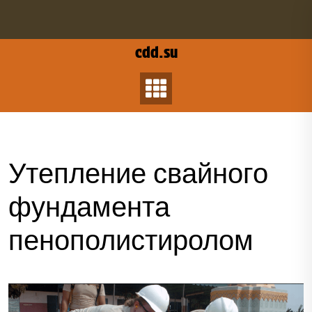
Перейти
к
содержанию
cdd.su
Утепление свайного
фундамента
пенополистиролом