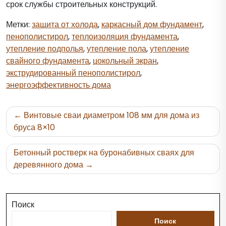
срок службы строительных конструкций.
Метки:
защита от холода
,
каркасный дом фундамент
,
пенополистирол
,
теплоизоляция фундамента
,
утепление подполья
,
утепление пола
,
утепление
свайного фундамента
,
цокольный экран
,
экструдированный пенополистирол
,
энергоэффективность дома
Навигация
Винтовые сваи диаметром 108 мм для дома из
по
бруса 8×10
записям
Бетонный ростверк на буронабивных сваях для
деревянного дома
Поиск
Поиск