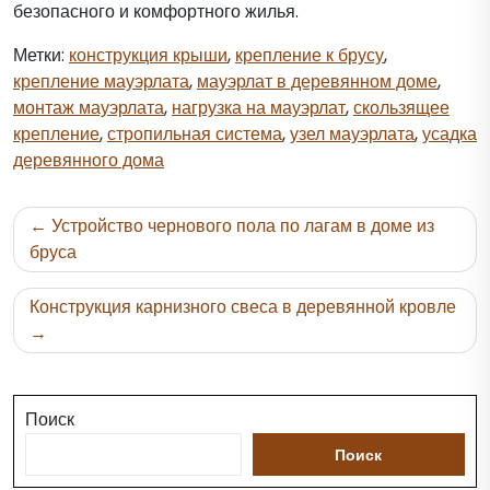
безопасного и комфортного жилья.
Метки:
конструкция крыши
,
крепление к брусу
,
крепление мауэрлата
,
мауэрлат в деревянном доме
,
монтаж мауэрлата
,
нагрузка на мауэрлат
,
скользящее
крепление
,
стропильная система
,
узел мауэрлата
,
усадка
деревянного дома
Навигация
Устройство чернового пола по лагам в доме из
по
бруса
записям
Конструкция карнизного свеса в деревянной кровле
Поиск
Поиск