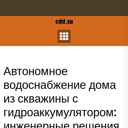
Перейти
к
содержанию
cdd.su
Автономное
водоснабжение дома
из скважины с
гидроаккумулятором:
инженерные решения