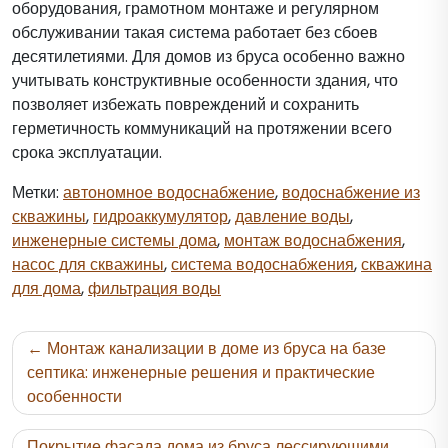
оборудования, грамотном монтаже и регулярном
обслуживании такая система работает без сбоев
десятилетиями. Для домов из бруса особенно важно
учитывать конструктивные особенности здания, что
позволяет избежать повреждений и сохранить
герметичность коммуникаций на протяжении всего
срока эксплуатации.
Метки:
автономное водоснабжение
,
водоснабжение из
скважины
,
гидроаккумулятор
,
давление воды
,
инженерные системы дома
,
монтаж водоснабжения
,
насос для скважины
,
система водоснабжения
,
скважина
для дома
,
фильтрация воды
Навигация
Монтаж канализации в доме из бруса на базе
по
септика: инженерные решения и практические
особенности
записям
Покрытие фасада дома из бруса лессирующими